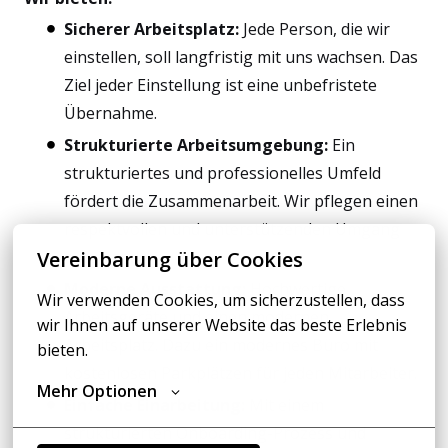
Sicherer Arbeitsplatz:
Jede Person, die wir
einstellen, soll langfristig mit uns wachsen. Das
Ziel jeder Einstellung ist eine unbefristete
Übernahme.
Strukturierte Arbeitsumgebung:
Ein
strukturiertes und professionelles Umfeld
fördert die Zusammenarbeit. Wir pflegen einen
respektvollen und unterstützenden Umgang
miteinander.
Vereinbarung über Cookies
Moderne Ausstattung:
Hochwertige
Wir verwenden Cookies, um sicherzustellen, dass 
Arbeitsgeräte und einen modernen
wir Ihnen auf unserer Website das beste Erlebnis 
Arbeitsplatz. Dazu ein modernes Büro mit
bieten.
kostenlosen Parkplätzen für jeden Mitarbeiter.
Mehr Optionen
Einfache Einarbeitung:
Mit einem
strukturierten Onboarding-Prozess und